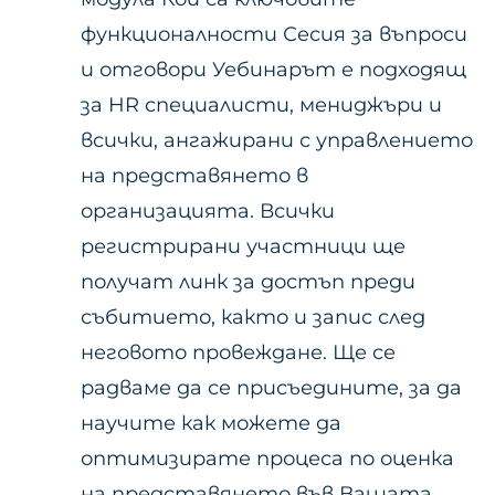
функционалности Сесия за въпроси
и отговори Уебинарът е подходящ
за HR специалисти, мениджъри и
всички, ангажирани с управлението
на представянето в
организацията. Всички
регистрирани участници ще
получат линк за достъп преди
събитието, както и запис след
неговото провеждане. Ще се
радваме да се присъедините, за да
научите как можете да
оптимизирате процеса по оценка
на представянето във Вашата