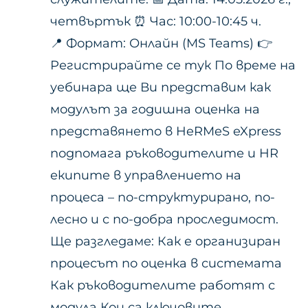
четвъртък ⏰ Час: 10:00-10:45 ч.
📍 Формат: Онлайн (MS Teams) 👉
Регистрирайте се тук По време на
уебинара ще Ви представим как
модулът за годишна оценка на
представянето в HeRMeS eXpress
подпомага ръководителите и HR
екипите в управлението на
процеса – по-структурирано, по-
лесно и с по-добра проследимост.
Ще разгледаме: Как е организиран
процесът по оценка в системата
Как ръководителите работят с
модула Кои са ключовите