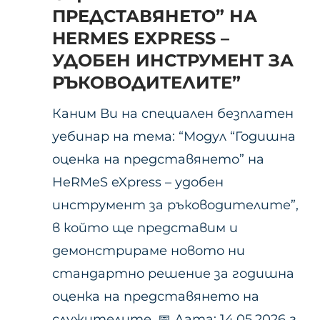
ПРЕДСТАВЯНЕТО” НА
HERMES EXPRESS –
УДОБЕН ИНСТРУМЕНТ ЗА
РЪКОВОДИТЕЛИТЕ”
Каним Ви на специален безплатен
уебинар на тема: “Модул “Годишна
оценка на представянето” на
HeRMeS eXpress – удобен
инструмент за ръководителите”,
в който ще представим и
демонстрираме новото ни
стандартно решение за годишна
оценка на представянето на
служителите. 📅 Дата: 14.05.2026 г.,