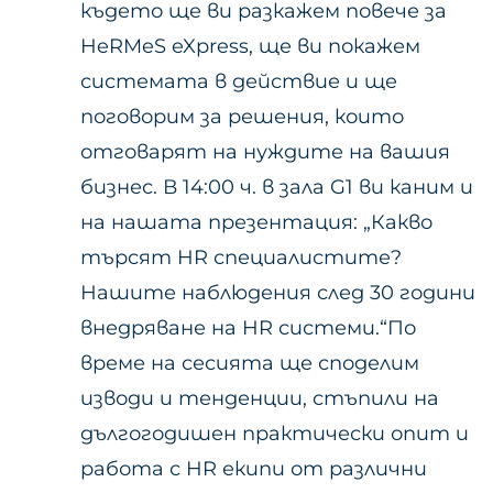
където ще ви разкажем повече за
HeRMeS eXpress, ще ви покажем
системата в действие и ще
поговорим за решения, които
отговарят на нуждите на вашия
бизнес. В 14:00 ч. в зала G1 ви каним и
на нашата презентация: „Какво
търсят HR специалистите?
Нашите наблюдения след 30 години
внедряване на HR системи.“По
време на сесията ще споделим
изводи и тенденции, стъпили на
дългогодишен практически опит и
работа с HR екипи от различни