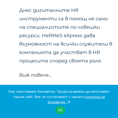
Днес дигиталните HR
инструменти са в помощ не само
на специалистите по човешки
ресурси. HeRMeS eXpress дава
възможност на всички служители в
компанията да участват в HR
процесите според своята роля.
Виж повече...
Ние използваме бисквитки. Продължавайки да използвате
нашия сайт, Вие се съгласявате с нашата
политика за
бисквитки.
🍪
ОК