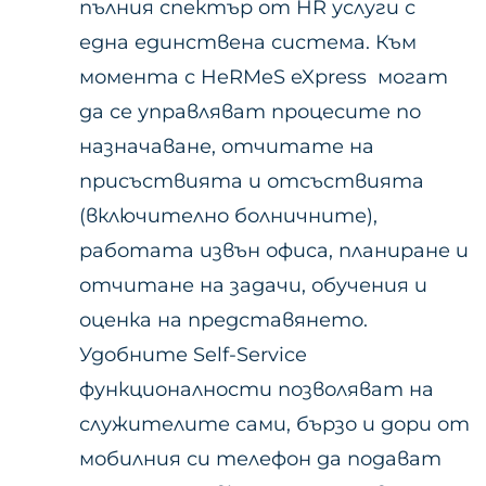
пълния спектър от HR услуги с
една единствена система. Към
момента с HeRMeS eXpress могат
да се управляват процесите по
назначаване, отчитате на
присъствията и отсъствията
(включително болничните),
работата извън офиса, планиране и
отчитане на задачи, обучения и
оценка на представянето.
Удобните Self-Service
функционалности позволяват на
служителите сами, бързо и дори от
мобилния си телефон да подават