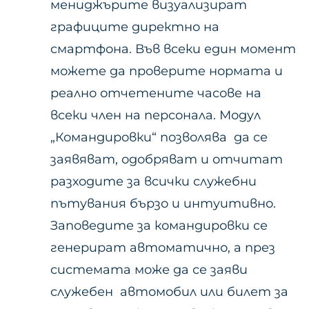
мениджърите визуализират
графиците директно на
смартфона. Във всеки един момент
можете да проверите нормата и
реално отчетените часове на
всеки член на персонала. Модул
„Командировки“ позволява да се
заявяват, одобряват и отчитат
разходите за всички служебни
пътувания бързо и интуитивно.
Заповедите за командировки се
генерират автоматично, а през
системата може да се заяви
служебен автомобил или билет за