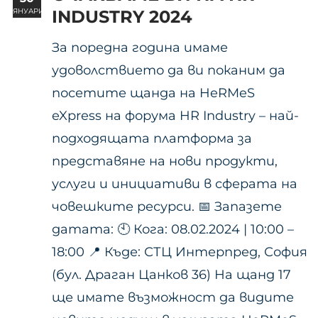
ЯНУАРИ
INDUSTRY 2024
За поредна година имаме
удоволствието да ви поканим да
посетите щанда на HeRMeS
eXpress на форума HR Industry – най-
подходящата платформа за
представяне на нови продукти,
услуги и инициативи в сферата на
човешките ресурси. 📅 Запазете
датата: 🕙 Кога: 08.02.2024 | 10:00 –
18:00 📍 Къде: СТЦ Интерпред, София
(бул. Драган Цанков 36) На щанд 17
ще имате възможност да видите