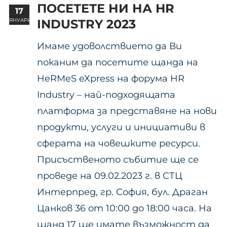
ПОСЕТЕТЕ НИ НА HR
17
ЯНУАРИ
INDUSTRY 2023
Имаме удоволствието да Ви
поканим да посетите щанда на
HeRMeS eXpress на форума HR
Industry – най-подходящата
платформа за представяне на нови
продукти, услуги и инициативи в
сферата на човешките ресурси.
Присъственото събитие ще се
проведе на 09.02.2023 г. в СТЦ
Интерпред, гр. София, бул. Драган
Цанков 36 от 10:00 до 18:00 часа. На
щанд 17 ще имате възможност да