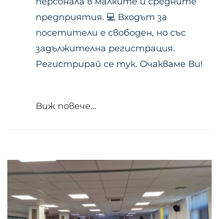
персонала в малките и средните
предприятия. 💻 Входът за
посетители е свободен, но със
задължителна регистрация.
Регистрирай се тук. Очакваме Ви!
Виж повече...