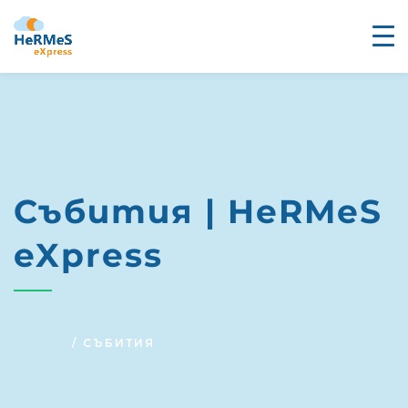
Събития | HeRMeS
eXpress
HOME
СЪБИТИЯ