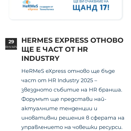
HERMES EXPRESS ОТНОВО
29
ЯНУАРИ
ЩЕ Е ЧАСТ ОТ HR
INDUSTRY
HeRMeS eXpress отново ще бъде
част от HR Industry 2025 –
звездното събитие на HR бранша.
Форумът ще представи най-
актуалните тенденции и
иновативни решения в сферата на
управлението на човешки ресурси.