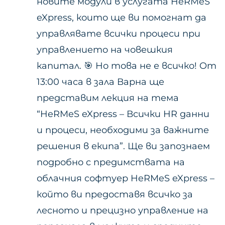
новите модули в услугата HeRMeS
eXpress, които ще ви помогнат да
управлявате всички процеси при
управлението на човешкия
капитал. 🎯 Но това не е всичко! Oт
13:00 часа в зала Варна ще
представим лекция на тема
“HeRMeS eXpress – Всички HR данни
и процеси, необходими за важните
решения в екипа”. Ще ви запознаем
подробно с предимствата на
облачния софтуер HeRMeS eXpress –
който ви предоставя всичко за
лесното и прецизно управление на