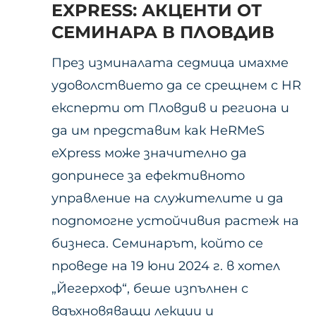
EXPRESS: АКЦЕНТИ ОТ
СЕМИНАРА В ПЛОВДИВ
През изминалата седмица имахме
удоволствието да се срещнем с HR
експерти от Пловдив и региона и
да им представим как HeRMeS
eXpress може значително да
допринесе за ефективното
управление на служителите и да
подпомогне устойчивия растеж на
бизнеса. Семинарът, който се
проведе на 19 юни 2024 г. в хотел
„Йегерхоф“, беше изпълнен с
вдъхновяващи лекции и