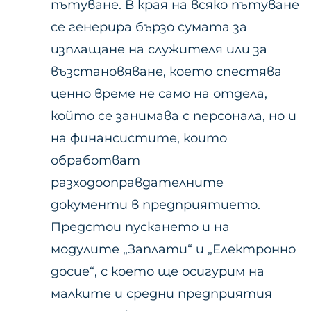
пътуване. В края на всяко пътуване
се генерира бързо сумата за
изплащане на служителя или за
възстановяване, което спестява
ценно време не само на отдела,
който се занимава с персонала, но и
на финансистите, които
обработват
разходооправдателните
документи в предприятието.
Предстои пускането и на
модулите „Заплати“ и „Електронно
досие“, с което ще осигурим на
малките и средни предприятия