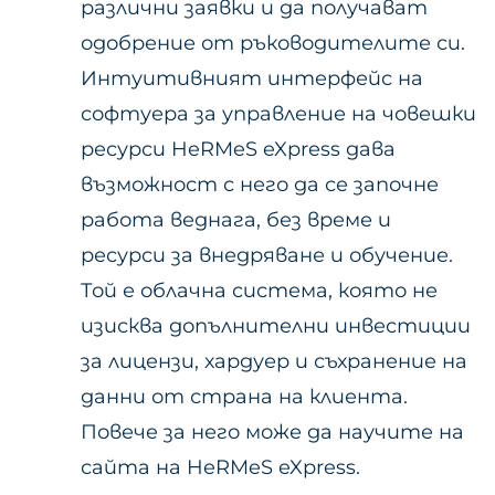
различни заявки и да получават
одобрение от ръководителите си.
Интуитивният интерфейс на
софтуера за управление на човешки
ресурси HeRMeS eXpress дава
възможност с него да се започне
работа веднага, без време и
ресурси за внедряване и обучение.
Той е облачна система, която не
изисква допълнителни инвестиции
за лицензи, хардуер и съхранение на
данни от страна на клиента.
Повече за него може да научите на
сайта на HeRMeS eXpress.