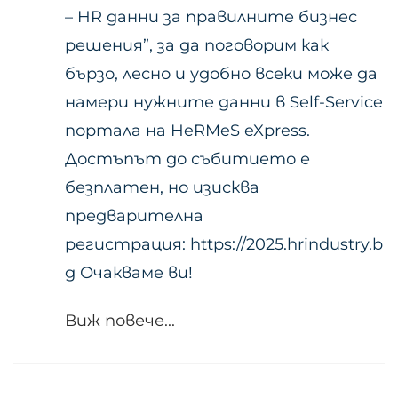
– HR данни за правилните бизнес
решения”, за да поговорим как
бързо, лесно и удобно всеки може да
намери нужните данни в Self-Service
портала на HeRMeS eXpress.
Достъпът до събитието е
безплатен, но изисква
предварителна
регистрация: https://2025.hrindustry.b
g Очакваме ви!
Виж повече...