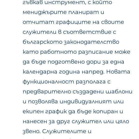
гъвкав инструмент, с който
мениджърите планират и
отчитат графиците на своите
служители в съответствие с
българското законодателство
като работното разписание може
да бъде подготвено дори за една
календарна година напред. Новата
функционалност разполага с
предварително създадени шаблони
и позволява индивидуалният или
екипен график да бъде копиран и
нанесен за друг служител или цяло
звено. Служителите и