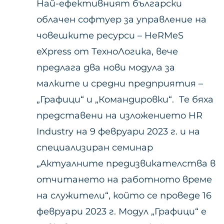
Най-ефективният български
облачен софтуер за управление на
човешките ресурси – HeRMeS
eXpress от ТехноЛогика, вече
предлага два нови модула за
малките и средни предприятия –
„Графици“ и „Командировки“. Те бяха
представени на изложението HR
Industry на 9 февруари 2023 г. и на
специализиран семинар
„Актуалните предизвикателства в
отчитането на работното време
на служители“, който се проведе 16
февруари 2023 г. Модул „Графици“ е