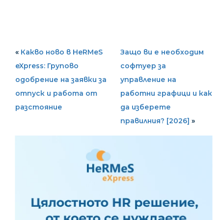
«
Какво ново в HeRMeS
Защо ви е необходим
eXpress: Групово
софтуер за
одобрение на заявки за
управление на
отпуск и работа от
работни графици и как
разстояние
да изберете
правилния? [2026]
»