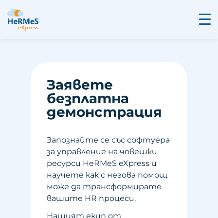
Заявете
безплатна
демонстрация
Запознайте се със софтуера
за управление на човешки
ресурси HeRMeS eXpress и
научете как с негова помощ
може да трансформирате
вашите HR процеси.
Нашият екип от