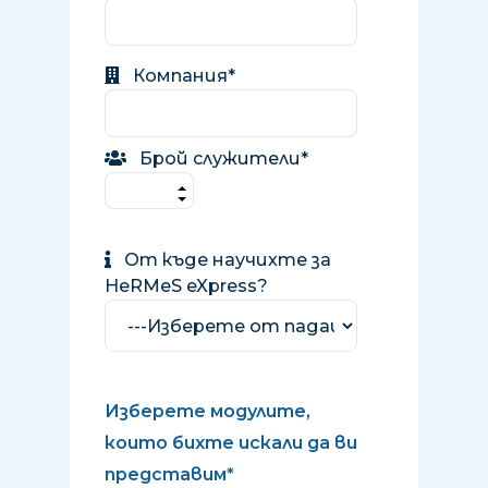
Компания*
Брой служители*
От къде научихте за
HeRMeS eXpress?
Изберете модулите,
които бихте искали да ви
представим*