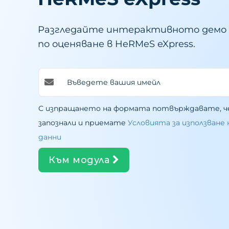
Разгледайте интерактивното демо 
по оценяване в HeRMeS eXpress.
С изпращането на формата потвърждавате, ч
запознали и приемате
Условията за използване
данни