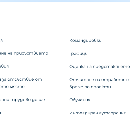
и
ал
Командировки
не на присъствието
Графици
вия
Оценка на представянето
 за отсъствие от
Отчитане на отработен
ото място
време по проекти
онно трудово досие
Обучения
и
Интегриран аутсорсинг