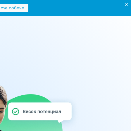
Научете повече
м калкулатора