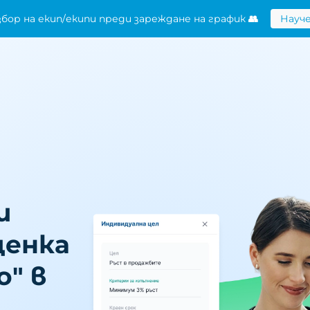
нотификации към служители при промяна в графика 📧
тинската цена на хартиените трудови досиета
Къ
и
ценка
" в