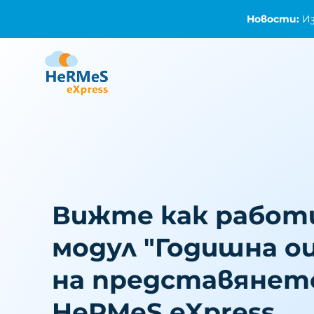
Новости:
Имейл 
Изчислете ис
Вижте как работ
модул "Годишна о
на представянето
HeRMeS eXpress