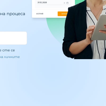
на процеса
е сте се
 на личните