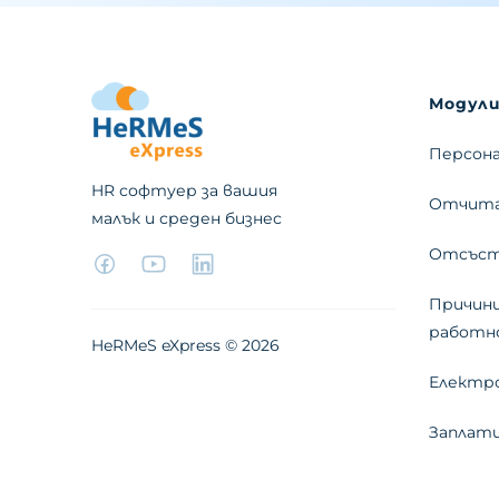
Модул
Персон
HR софтуер за вашия
Отчита
малък и среден бизнес
Отсъст
Причини
работн
HeRMeS eXpress ©
2026
Електр
Заплат